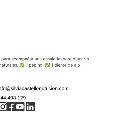
al para acompañar una ensalada, para dipear o
 naturales. ✅ 1 pepino. ✅ 1 diente de ajo
nfo@silviacastellonutricion.com
644 408 129