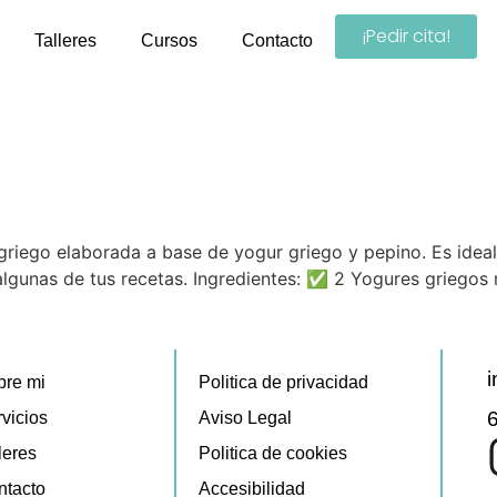
¡Pedir cita!
Talleres
Cursos
Contacto
n griego elaborada a base de yogur griego y pepino. Es ide
 algunas de tus recetas. Ingredientes: ✅ 2 Yogures griegos
i
bre mi
Politica de privacidad
vicios
Aviso Legal
leres
Politica de cookies
ntacto
Accesibilidad