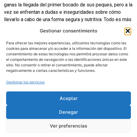
ganas la llegada del primer bocado de sus peques, pero a la
vez se enfrentan a dudas e inseguridades sobre cómo
llevarlo a cabo de una forma segura y nutritiva. Todo es más
fácil si dispones de la información necesaria y actualizada.
Gestionar consentimiento
En este taller hablaremos de los siguientes puntos.
Para ofrecer las mejores experiencias, utilizamos tecnologías como las
cookies para almacenar y/o acceder a la información del dispositivo. El
Cómo saber si mi bebé está preparado para iniciar la
consentimiento de estas tecnologías nos permitirá procesar datos como
alimentación complementaria.
el comportamiento de navegación o las identificaciones únicas en este
Cómo iniciar la AC de forma segura.
sitio. No consentir o retirar el consentimiento, puede afectar
negativamente a ciertas características y funciones.
Tipos de AC: Triturados – Baby Led Weaning (BLW).
Beneficios del BLW.
Gestionar los servicios
Orden de incorporación de alimentos.
Nutrientes y grupos de alimentos importantes.
Aceptar
Alergias e intolerancias alimentarias.
Parte práctica: ejemplos de cortes de alimentos,
Denegar
recomendaciones de utensilios (tipos de platos,
baberos, vasos, tronas, etc.).
Ver preferencias